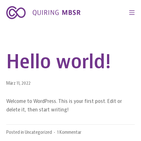
Zum
Mo
Inhalt
springen
Mindful Tom Qu
Hello world!
März 11, 2022
Welcome to WordPress. This is your first post. Edit or
delete it, then start writing!
zu
Posted in
Uncategorized
•
1 Kommentar
Hello